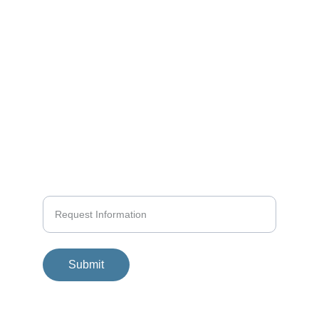
KAI MATTERN
Structured Seamanship
info@yachtpro.es
+34 618580458
+936 419140
Submit